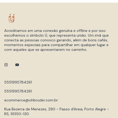
Acreditamos em uma conexão genuína e offline e por isso
escolhemos o símbolo Ü, que representa união. Um imã que
conecta as pessoas conosco gerando, além de bons cafés,
momentos especiais para compartilhar em qualquer lugar e
com aqueles que se apresentarem no caminho.
5551995784261
5551995784261
ecommerce@ohbruder.com.br
Rua Bezerra de Menezes, 290 - Passo d'Areia, Porto Alegre -
RS, 91350-130